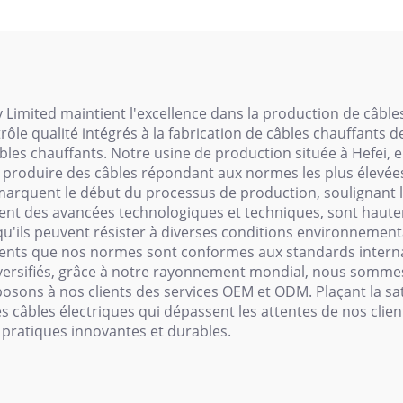
ésistance série
imited maintient l'excellence dans la production de câble
le qualité intégrés à la fabrication de câbles chauffants d
es chauffants. Notre usine de production située à Hefei, en 
e produire des câbles répondant aux normes les plus élevées
rquent le début du processus de production, soulignant la
ègrent des avancées technologiques et techniques, sont haut
 qu'ils peuvent résister à diverses conditions environnement
lients que nos normes sont conformes aux standards intern
diversifiés, grâce à notre rayonnement mondial, nous somme
sons à nos clients des services OEM et ODM. Plaçant la sat
es câbles électriques qui dépassent les attentes de nos cl
 pratiques innovantes et durables.