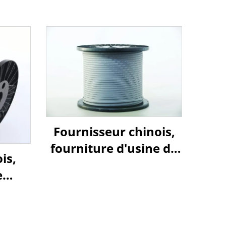
Fournisseur chinois,
fourniture d'usine de
is,
câbles chauffants
e
auto-régulants à
gel
basse température
, SSR