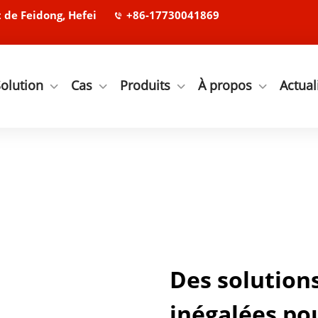
de Feidong, Hefei
+86-17730041869
olution
Cas
Produits
À propos
Actual
Des solutions
inégalées pou