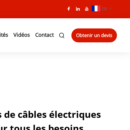
FR
ités
Vidéos
Contact
Obtenir un devis
 de câbles électriques
r tous les besoins