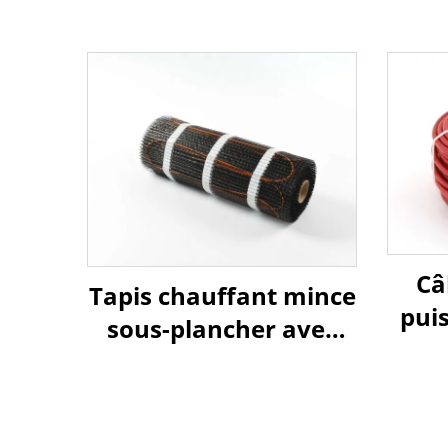
Câ
Tapis chauffant mince
pui
sous-plancher avec
pou
isolation en nylon
natu
câ