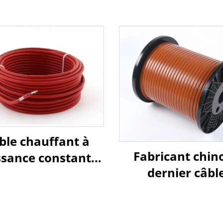
ble chauffant à
Fabricant chino
ssance constante
dernier câbl
r pipeline de gaz
chauffant anti
rel ou chimique,
pour canalisation
ble chauffant à