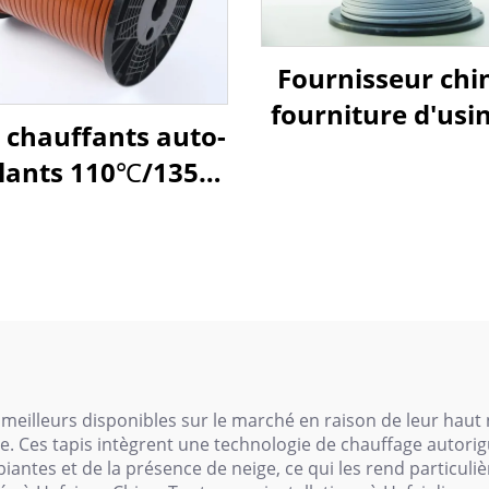
Fournisseur chin
fourniture d'usi
s chauffants auto-
câbles chauffa
lants 110℃/135℃
auto-régulant
 plus vendus, 120
basse températ
V, câble chauffant
électrique
 meilleurs disponibles sur le marché en raison de leur hau
lace. Ces tapis intègrent une technologie de chauffage autor
antes et de la présence de neige, ce qui les rend particul