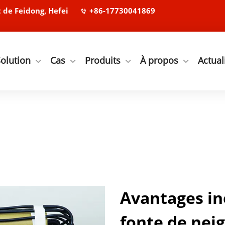
de Feidong, Hefei
+86-17730041869
olution
Cas
Produits
À propos
Actual
Avantages in
fonte de nei