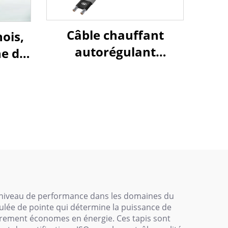
Câble chauffant
ois,
autorégulant
ne de
HUANRUI - Pour
nts
chauffage par le sol et
s à
protection contre le
ure
gel des tuyauteries
t niveau de performance dans les domaines du
igulée de pointe qui détermine la puissance de
ièrement économes en énergie. Ces tapis sont