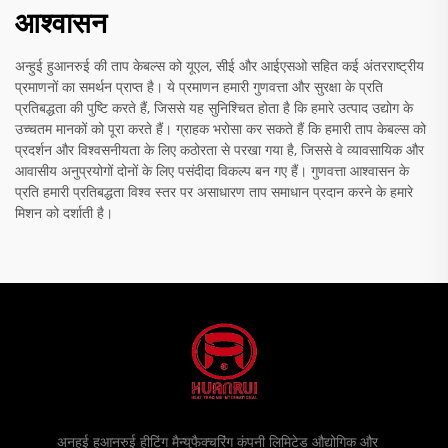
आश्वासन
अन्हुई हुआनरुई की ताप केबल्स को यूएल, सीई और आईएसओ सहित कई अंतरराष्ट्रीय
प्रमाणनों का समर्थन प्राप्त है। ये प्रमाणन हमारी गुणवत्ता और सुरक्षा के प्रति
प्रतिबद्धता की पुष्टि करते हैं, जिससे यह सुनिश्चित होता है कि हमारे उत्पाद उद्योग के
उच्चतम मानकों को पूरा करते हैं। ग्राहक भरोसा कर सकते हैं कि हमारी ताप केबल्स को
प्रदर्शन और विश्वसनीयता के लिए कठोरता से परखा गया है, जिससे वे व्यावसायिक और
आवासीय अनुप्रयोगों दोनों के लिए पसंदीदा विकल्प बन गए हैं। गुणवत्ता आश्वासन के
प्रति हमारी प्रतिबद्धता विश्व स्तर पर असाधारण ताप समाधान प्रदान करने के हमारे
मिशन को दर्शाती है।
अनहुई हुआनरुई हीटिंग मैन्युफैक्चरिंग कंपनी लिमिटेड औद्योगिक और