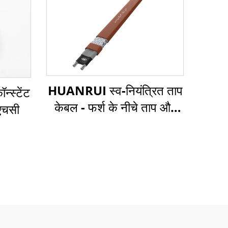
HUANRUI स्व-नियंत्रित ताप
न्स्टेंट
केबल - फर्श के नीचे ताप और
ीएचसी
पाइप फ्रीज सुरक्षा के लिए