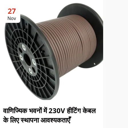
27
2
Nov
No
आवा
ऊर्ज
वाणिज्यिक भवनों में 230V हीटिंग केबल
के लिए स्थापना आवश्यकताएँ
जानें