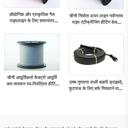
औद्योगिक और प्राकृतिक गैस
चीनी निर्माता वायर लाइन नवीनतम
पाइपलाइन के लिए समानांतर
पाइप एंटीफ्रीजिंग हीटिंग केबल
प्रतिरोध स्थिर वाटेज तापन केबल
एसएसआर
चीनी आपूर्तिकर्ता फैक्ट्री आपूर्ति
उच्च गुणवत्ता वाली बाहरी ड्राइववे,
कम तापमान स्व-नियंत्रित हीटिंग
फुटपाथ के लिए बर्फ पिघलाने वाली
केबल
हीटिंग केबल 110V/220V