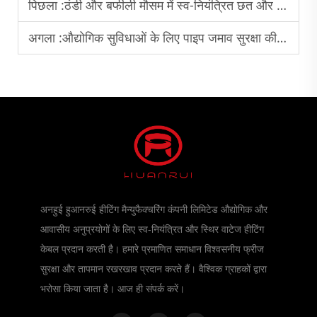
पिछला :
ठंडी और बर्फीली मौसम में स्व-नियंत्रित छत और नाली हीटिंग केबल्स की दक्षता
अगला :
औद्योगिक सुविधाओं के लिए पाइप जमाव सुरक्षा की प्रारंभिक योजना बनाना क्यों आवश्यक है
अनहुई हुआनरुई हीटिंग मैन्युफैक्चरिंग कंपनी लिमिटेड औद्योगिक और
आवासीय अनुप्रयोगों के लिए स्व-नियंत्रित और स्थिर वाटेज हीटिंग
केबल प्रदान करती है। हमारे प्रमाणित समाधान विश्वसनीय फ्रीज
सुरक्षा और तापमान रखरखाव प्रदान करते हैं। वैश्विक ग्राहकों द्वारा
भरोसा किया जाता है। आज ही संपर्क करें।