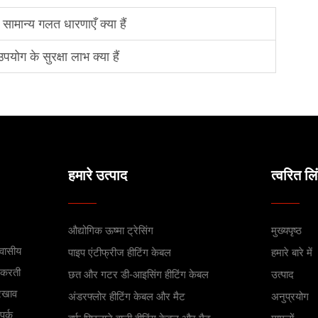
 सामान्य गलत धारणाएँ क्या हैं
पयोग के सुरक्षा लाभ क्या हैं
हमारे उत्पाद
त्वरित लि
औद्योगिक ऊष्मा ट्रेसिंग
मुख्यपृष्ठ
आवासीय
पाइप एंटीफ्रीज हीटिंग केबल
हमारे बारे में
न करती
छत और गटर डी-आइसिंग हीटिंग केबल
उत्पाद
खरखाव
अंडरफ्लोर हीटिंग केबल और मैट
अनुप्रयोग
पर्क