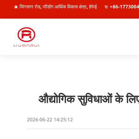
जिंगसान रोड, फीडोंग आर्थिक विकास क्षेत्र, हेफेई
+86-177300
औद्योगिक सुविधाओं के लिए
2026-06-22 14:25:12