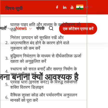
HI
विषय-सूची
घातक पाइप क्षति और माध्यम के कठोरीकरण को
मलों
News
संपर्क
एक कोटेशन प्राप्त करें
रोकें
निरंतर उत्पादन को सुरक्षित रखें और
अप्रत्याशित बंद होने के कारण होने वाले
नुकसान को कम करें
बुद्धिमान नियंत्रण के माध्यम से दीर्घकालिक ऊर्जा
दक्षता को अनुकूलित करें
स्थापना को सरल बनाएँ और समग्र निर्माण के
जना बनाना क्यों आवश्यक है
साथ एकीकृत करें
प्रवाह धारा (इनरश करंट) के विरुद्ध तर्कसंगत
शक्ति वितरण डिज़ाइन
वैश्विक सुरक्षा कोड और पर्यावरणीय अनुपालन
मानकों को पूरा करें