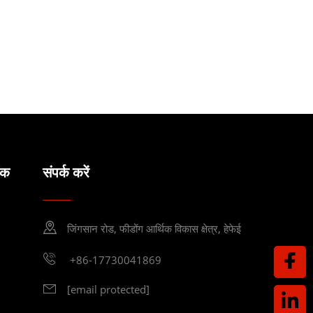
ंक
संपर्क करें
जिंगसान रोड, फीडोंग आर्थिक विकास क्षेत्र, हेफेई
+86-17730041869
[email protected]