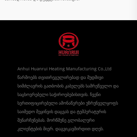
Anhui Huanrui Heating Manufacturing Co.,Ltd
წარმოებს თვითრეგულირებად და მუდმივი
სიმძლავრის გათბობის კაბელებს სამრეწველო და
საცხოვრებელი საჭიროებებისთვის. ჩვენი
სერთიფიცირებული ამონაწერები უზრუნველყოფს
საიმედო შეყინვის დაცვას და ტემპერატურის
შენარჩუნებას. მორწმუნე გლობალური
კლიენტების მიერ. დაგვიკავშირდით დღეს.