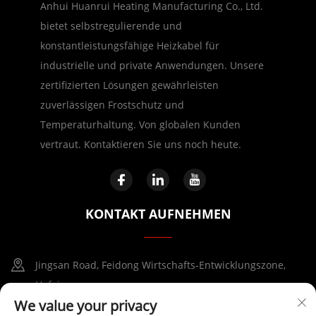
Anhui Huanrui Heating Manufacturing Co., Ltd.
bietet selbstregulierende und
konstantleistungsfähige Heizkabel für
industrielle und private Anwendungen. Unsere
zertifizierten Lösungen gewährleisten
zuverlässigen Frostschutz und
Temperaturhaltung. Von globalen Kunden
vertraut. Kontaktieren Sie uns noch heute.
KONTAKT AUFNEHMEN
Jingsan Road, Feidong Wirtschafts-Entwicklungszone,
Hefei
We value your privacy