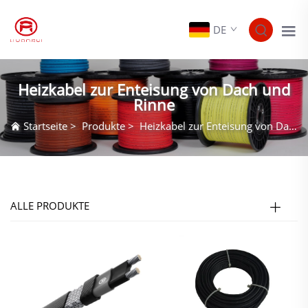
DE
Heizkabel zur Enteisung von Dach und
Rinne
Startseite
>
Produkte
>
Heizkabel zur Enteisung von Dach und Rinne
ALLE PRODUKTE