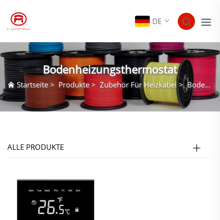
DE
Bodenheizungsthermostat
Startseite
>
Produkte
>
Zubehör Für Heizkabel
>
Bodenheizungsthermostat
ALLE PRODUKTE