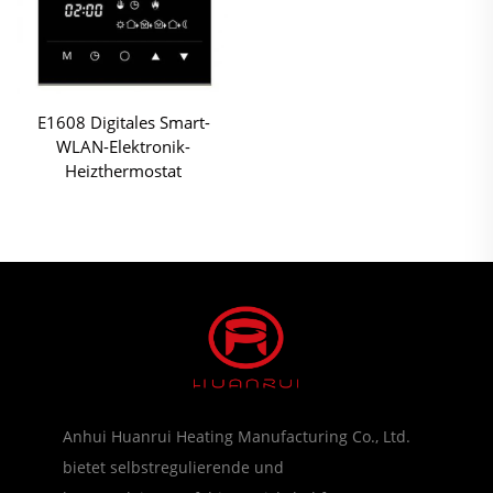
E1608 Digitales Smart-
WLAN-Elektronik-
Heizthermostat
Anhui Huanrui Heating Manufacturing Co., Ltd.
bietet selbstregulierende und