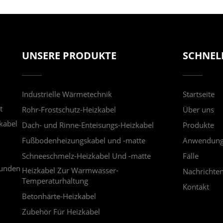
UNSERE PRODUKTE
SCHNEL
Industrielle Wärmetechnik
Startseite
t
Rohr-Frostschutz-Heizkabel
Über uns
kabel
Dach- und Rinne-Enteisungs-Heizkabel
Produkte
Fußbodenheizungskabel und -matte
Anwendun
Schneeschmelz-Heizkabel Und -matte
Fälle
Kunden
Heizkabel Zur Warmwasser-
Nachrichte
Temperaturhaltung
Kontakt
Betonhärte-Heizkabel
Zubehör Für Heizkabel