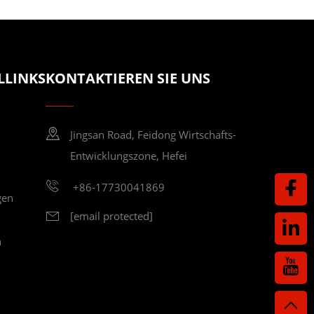
LLINKS
KONTAKTIEREN SIE UNS
Jingsan Road, Feidong Wirtschafts-
Entwicklungszone, Hefei
+86-17730041869
gen
[email protected]
n