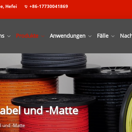
e, Hefei
+86-17730041869
ns
Produkte
Anwendungen
Fälle
Nach
abel und -Matte
l und -Matte