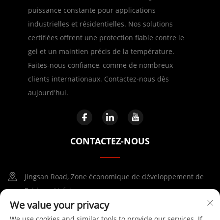
puissance constante pour applications
industrielles et résidentielles. Nos solutions
certifiées offrent une protection fiable contre le
gel et un maintien précis de la température.
Faites-nous confiance, comme de nombreux
clients internationaux. Contactez-nous dès
aujourd'hui.
CONTACTEZ-NOUS
Jingsan Road, Zone économique de développement de
Feidong, Hefei
We value your privacy
+86-17730041869
We use cookies and similar tools to provide our services. If