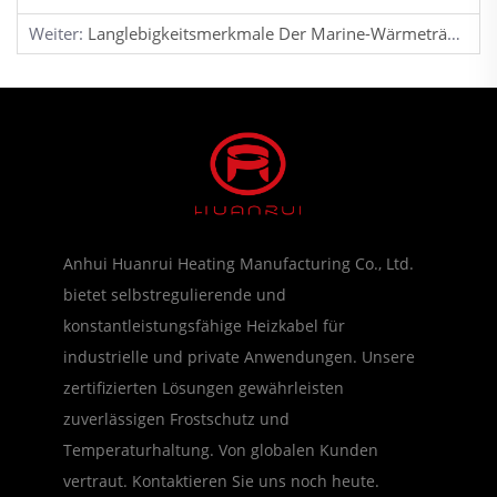
Weiter:
Langlebigkeitsmerkmale Der Marine-Wärmeträgertechnik Für Raue Meeresumgebungen
Anhui Huanrui Heating Manufacturing Co., Ltd.
bietet selbstregulierende und
konstantleistungsfähige Heizkabel für
industrielle und private Anwendungen. Unsere
zertifizierten Lösungen gewährleisten
zuverlässigen Frostschutz und
Temperaturhaltung. Von globalen Kunden
vertraut. Kontaktieren Sie uns noch heute.