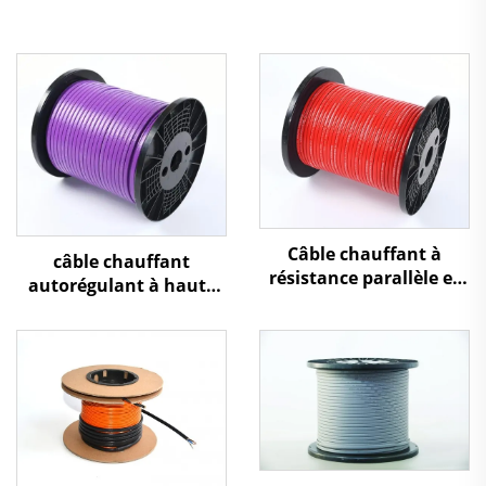
Câble chauffant à
câble chauffant
résistance parallèle et
autorégulant à haute
puissance constante
température 260 ℃
pour pipelines
industriels et gaz
naturel