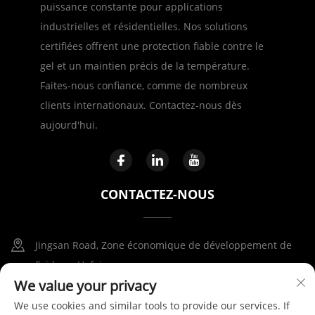
puissance constante pour applications
industrielles et résidentielles. Nos solutions
certifiées offrent une protection fiable contre le
gel et un maintien précis de la température.
Faites-nous confiance, comme de nombreux
clients internationaux. Contactez-nous dès
aujourd'hui.
CONTACTEZ-NOUS
Jingsan Road, Zone économique de développement de
Feidong, Hefei
We value your privacy
+86-17730041869
We use cookies and similar tools to provide our services. If