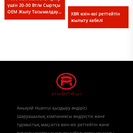
үшін 20-30 Вт/м Сыртқы
ОЕМ Жылу Тасымалдау
XBR өзін-өзі реттейтін
Кабелі
жылыту кабелі
Аньхуэй Huanrui қыздыру өндірісі
Шаруашылық компаниясы өндірістік және
тұрмыстық мақсатта өзін-өзі реттейтін және
тұрақты қуатты қыздыру кабельдерін ұсынады.