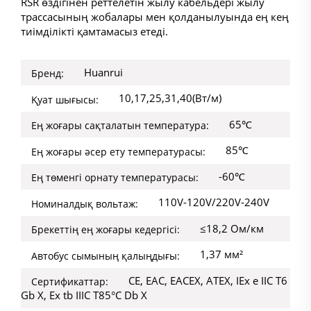
RSR өздігінен реттелетін жылу кабельдері жылу
трассасының жобалары мен қолданылуында ең кең
тиімділікті қамтамасыз етеді.
Huanrui
Бренд:
10,17,25,31,40(Вт/м)
Қуат шығысы:
65℃
Ең жоғары сақталатын температура:
85℃
Ең жоғары әсер ету температурасы:
-60℃
Ең төменгі орнату температурасы:
110V-120V/220V-240V
Номиналдық вольтаж:
≤18,2 Ом/км
Брекеттің ең жоғары кедергісі:
1,37 мм²
Автобус сымының қалыңдығы:
CE, EAC, EACEX, ATEX, IEx e IIC T6
Сертификаттар:
Gb X, Ex tb IIIC T85°C Db X