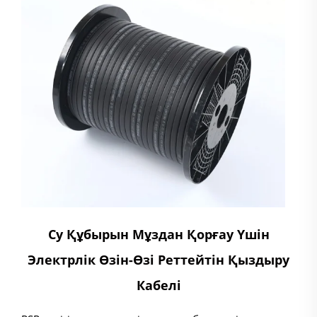
Су Құбырын Мұздан Қорғау Үшін
Электрлік Өзін-Өзі Реттейтін Қыздыру
Кабелі