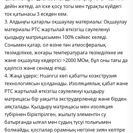
дейін жетеді, ал іске қосу тогы мен тұрақты күйдегі
ток қатынасы 3 еседен кем.
3. Алдыңғы қатарлы оқшаулау материалы: Оқшаулау
материалы PTC жартылай өткізгіш сәулеленуі
қыздыру матрицасымен 100% сәйкес келеді.
Сонымен қатар, ол өзіне тән атмосфералық
төзімділікке, жоғары температураға төзімділікке ие
және оқшаулау кедергісі >2000 МОм, бұл оны тағы да
қауіпсіз және сенімді етеді.
4. Жаңа үдеріс: Huanrui көп қабатты коэкструзия
технологиясын қолданады. Изоляциялық қабат және
PTC жартылай өткізгіш сәулеленуі қыздыру
матрицасы бір уақытта экструдерленеді және бірден
аяқталады. Қыздыру матрицасы мен изоляция
түбірінен біріктірілген, жылыту элементін су
батырғанда ылғал мен судың түсуі толығымен
болмайды, қоспалар орамның негізіне зиян келтіре