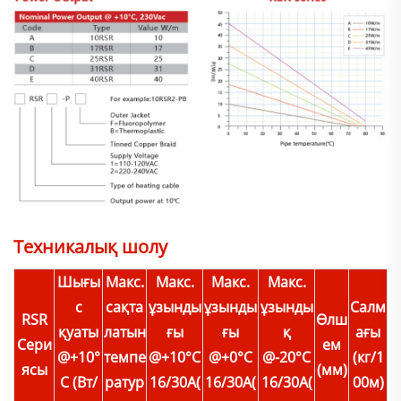
Техникалық шолу
Шығы
Макс.
Макс.
Макс.
Макс.
с
сақта
ұзынды
ұзынды
ұзынды
Салм
RSR
Өлш
қуаты
латын
ғы
ғы
қ
ағы
Сери
ем
@+10°
темпе
@+10°C
@+0°C
@-20°C
(кг/1
ясы
(мм)
C (Вт/
ратур
16/30A(
16/30A(
16/30A(
00м)