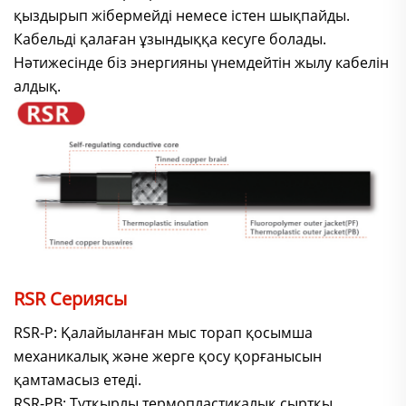
қыздырып жібермейді немесе істен шықпайды.
Кабельді қалаған ұзындыққа кесуге болады.
Нәтижесінде біз энергияны үнемдейтін жылу кабелін
алдық.
RSR Сериясы
RSR-P: Қалайыланған мыс торап қосымша
механикалық және жерге қосу қорғанысын
қамтамасыз етеді.
RSR-PB: Тұтқырлы термопластикалық сыртқы