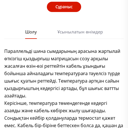
Сұраныс
Шолу
Ұсынылатын өнімдер
Параллельді шина сымдарының арасына жартылай
өткізгіш қыздырғыш матрицасын созу арқылы
жасалған өзін-өзі реттейтін кабель ұзындығы
бойынша айналадағы температураға тәуелсіз түрде
шығыс қуатын реттейді. Температура артқан сайын
қыздырғыштың кедергісі артады, бұл шығыс ваттты
азайтады.
Керісінше, температура төмендегенде кедергі
азаяды және кабель көбірек жылу шығарады.
Сондықтан кейбір қолдануларда термостат қажет
емес. Кабель бір-біріне беттескен болса да, қашан да