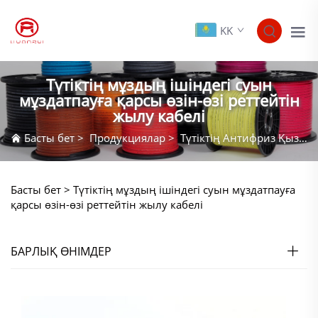
KK
Түтіктің мұздың ішіндегі суын
мұздатпауға қарсы өзін-өзі реттейтін
жылу кабелі
Басты бет
>
Продукциялар
>
Түтіктің Антифриз Қыздыру Кабелі
Басты бет >
Түтіктің мұздың ішіндегі суын мұздатпауға
қарсы өзін-өзі реттейтін жылу кабелі
БАРЛЫҚ ӨНІМДЕР