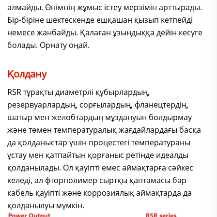
алмайды. Өнімнің жұмыс істеу мерзімін арттырады.
Бір-біріне шектескенде ешқашан қызып кетпейді
немесе жанбайды. Қалаған ұзындыққа дейін кесуге
болады. Орнату оңай.
Қолдану
RSR тұрақты диаметрлі құбырлардың,
резервуарлардың, сорғылардың, фланецтердің,
шатыр мен желобтардың мұздануын болдырмау
және төмен температуралық жағдайлардағы басқа
да қолданыстар үшін процестегі температураны
ұстау мен қатпайтын қорғаныс ретінде идеалды
қолданылады. Ол қауіпті емес аймақтарға сәйкес
келеді, ал фторполимер сыртқы қаптамасы бар
кабель қауіпті және коррозиялық аймақтарда да
қолданылуы мүмкін.