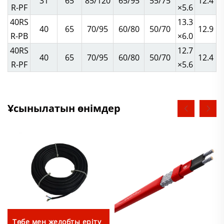
31
65
85/120
65/95
55/75
12.4
R-PF
×5.6
40RS
13.3
40
65
70/95
60/80
50/70
12.9
R-PB
×6.0
40RS
12.7
40
65
70/95
60/80
50/70
12.4
R-PF
×5.6
Ұсынылатын өнімдер
Төбе мен желобты еріту