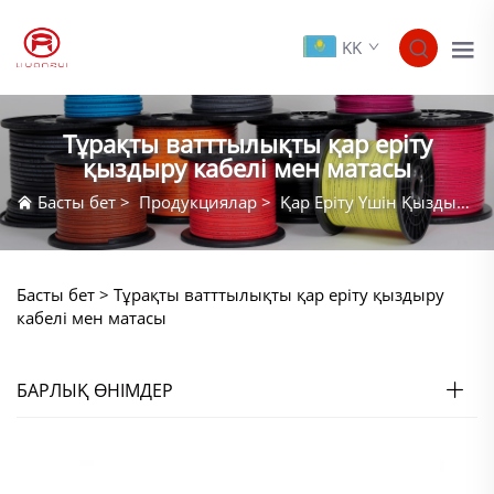
KK
Тұрақты ватттылықты қар еріту
қыздыру кабелі мен матасы
Басты бет
>
Продукциялар
>
Қар Еріту Үшін Қыздыру Кабелі Мен Матасы
Басты бет >
Тұрақты ватттылықты қар еріту қыздыру
кабелі мен матасы
БАРЛЫҚ ӨНІМДЕР