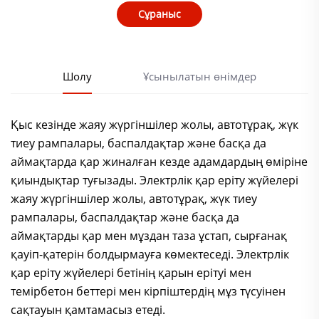
Сұраныс
Шолу
Ұсынылатын өнімдер
Қыс кезінде жаяу жүргіншілер жолы, автотұрақ, жүк
тиеу рампалары, баспалдақтар және басқа да
аймақтарда қар жиналған кезде адамдардың өміріне
қиындықтар туғызады. Электрлік қар еріту жүйелері
жаяу жүргіншілер жолы, автотұрақ, жүк тиеу
рампалары, баспалдақтар және басқа да
аймақтарды қар мен мұздан таза ұстап, сырғанақ
қауіп-қатерін болдырмауға көмектеседі. Электрлік
қар еріту жүйелері бетінің қарын ерітуі мен
темірбетон беттері мен кірпіштердің мұз түсуінен
сақтауын қамтамасыз етеді.