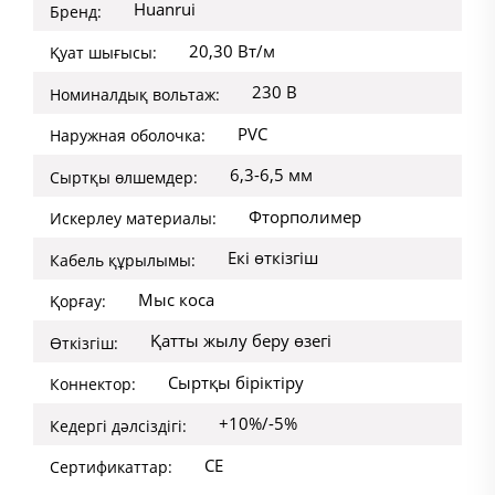
Huanrui
Бренд:
20,30 Вт/м
Қуат шығысы:
230 В
Номиналдық вольтаж:
PVC
Наружная оболочка:
6,3-6,5 мм
Сыртқы өлшемдер:
Фторполимер
Искерлеу материалы:
Екі өткізгіш
Кабель құрылымы:
Мыс коса
Қорғау:
Қатты жылу беру өзегі
Өткізгіш:
Сыртқы біріктіру
Коннектор:
+10%/-5%
Кедергі дәлсіздігі:
CE
Сертификаттар: