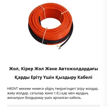
Жол, Кірер Жол Және Автожолдардағы
Қарды Еріту Үшін Қыздыру Кабелі
HRDVT мекеме немесе үйдің төңірегіндегі (кіру жолдар,
жаяу жолдар, сатылар және т.б.) қар мен мұздың
жиналуын болдырмау үшін арналған кабель.