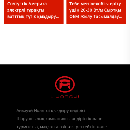
Солтүстік Америка
Төбе мен желобты еріту
электрлі тұрақты
үшін 20-30 Вт/м Сыртқы
ватттық түтік қыздыру
ОЕМ Жылу Тасымалдау
кабелі PHC
Кабелі
Аньхуэй Huanrui қыздыру өндірісі
Шаруашылық компаниясы өндірістік және
тұрмыстық мақсатта өзін-өзі реттейтін және