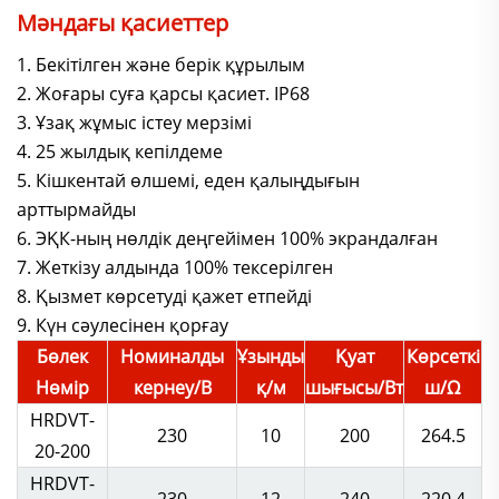
Мәндағы қасиеттер
1. Бекітілген және берік құрылым
2. Жоғары суға қарсы қасиет. IP68
3. Ұзақ жұмыс істеу мерзімі
4. 25 жылдық кепілдеме
5. Кішкентай өлшемі, еден қалыңдығын
арттырмайды
6. ЭҚК-ның нөлдік деңгейімен 100% экрандалған
7. Жеткізу алдында 100% тексерілген
8. Қызмет көрсетуді қажет етпейді
9. Күн сәулесінен қорғау
Бөлек
Номиналды
Ұзынды
Қуат
Көрсеткі
Нөмір
кернеу/В
қ/м
шығысы/Вт
ш/Ω
HRDVT-
230
10
200
264.5
20-200
HRDVT-