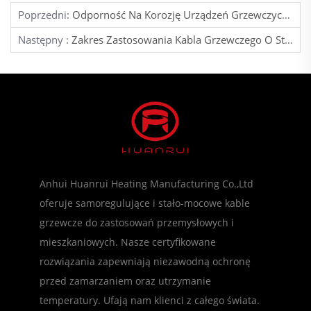
Poprzedni:
Odporność Na Korozję Urządzeń Grzewczych Do Przemysłu Naftowego I Gazowniczego
Następny :
Zakres Zastosowania Kabla Grzewczego O Stałej Mocy
Anhui Huanrui Heating Manufacturing Co.,Ltd
oferuje samoregulujące i stało-mocowe kable
grzewcze do zastosowań przemysłowych i
mieszkaniowych. Nasze certyfikowane
rozwiązania zapewniają niezawodną ochronę
przed zamarzaniem oraz utrzymanie
temperatury. Ufają nam klienci z całego świata.