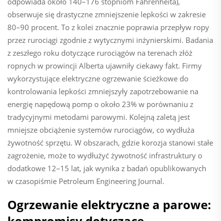
odpowiada około 140–176 stopniom Fahrenheita),
obserwuje się drastyczne zmniejszenie lepkości w zakresie
80–90 procent. To z kolei znacznie poprawia przepływ ropy
przez rurociągi zgodnie z wytycznymi inżynierskimi. Badania
z zeszłego roku dotyczące rurociągów na terenach złóż
ropnych w prowincji Alberta ujawniły ciekawy fakt. Firmy
wykorzystujące elektryczne ogrzewanie ścieżkowe do
kontrolowania lepkości zmniejszyły zapotrzebowanie na
energię napędową pomp o około 23% w porównaniu z
tradycyjnymi metodami parowymi. Kolejną zaletą jest
mniejsze obciążenie systemów rurociągów, co wydłuża
żywotność sprzętu. W obszarach, gdzie korozja stanowi stałe
zagrożenie, może to wydłużyć żywotność infrastruktury o
dodatkowe 12–15 lat, jak wynika z badań opublikowanych
w czasopiśmie Petroleum Engineering Journal.
Ogrzewanie elektryczne a parowe:
kompromisy dotyczące