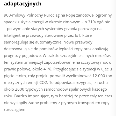
adaptacyjnych
900-milowy Północny Rurociąg na Ropę zanotował ogromny
spadek zużycia energii w okresie zimowym – o 31% ogólnie
– po wymianie starych systemów grzania parowego na
inteligentne przewody sterowane przez IoT, które
samoregulują się automatycznie. Nowe przewody
dostosowują się do pomiarów lepkości ropy oraz analizują
prognozy pogodowe. W trakcie szczególnie silnych mrozów,
ten system zmniejszył zapotrzebowanie na szczytową moc o
prawie połowę, około 41%. Przyglądając się sytuacji w ujęciu
pięcioletnim, cały projekt pozwolił wyeliminować 12 000 ton
metrycznych emisji CO2. To odpowiada rezygnacji z ruchu
około 2600 typowych samochodów spalinowych każdego
roku. Bardzo imponujące, tym bardziej że przez cały ten czas
nie wystąpiły żadne problemy z płynnym transportem ropy
rurociągiem.