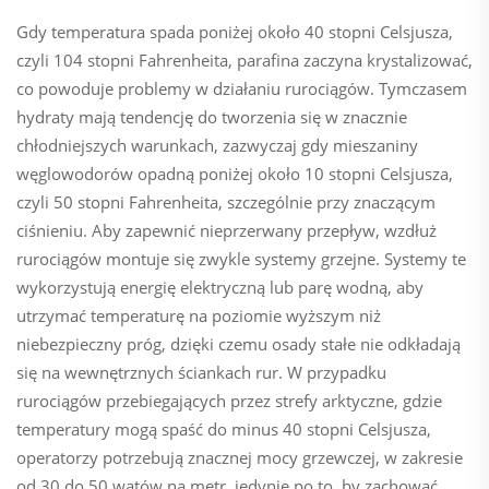
Gdy temperatura spada poniżej około 40 stopni Celsjusza,
czyli 104 stopni Fahrenheita, parafina zaczyna krystalizować,
co powoduje problemy w działaniu rurociągów. Tymczasem
hydraty mają tendencję do tworzenia się w znacznie
chłodniejszych warunkach, zazwyczaj gdy mieszaniny
węglowodorów opadną poniżej około 10 stopni Celsjusza,
czyli 50 stopni Fahrenheita, szczególnie przy znaczącym
ciśnieniu. Aby zapewnić nieprzerwany przepływ, wzdłuż
rurociągów montuje się zwykle systemy grzejne. Systemy te
wykorzystują energię elektryczną lub parę wodną, aby
utrzymać temperaturę na poziomie wyższym niż
niebezpieczny próg, dzięki czemu osady stałe nie odkładają
się na wewnętrznych ściankach rur. W przypadku
rurociągów przebiegających przez strefy arktyczne, gdzie
temperatury mogą spaść do minus 40 stopni Celsjusza,
operatorzy potrzebują znacznej mocy grzewczej, w zakresie
od 30 do 50 watów na metr, jedynie po to, by zachować