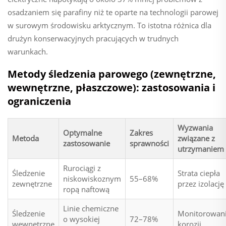
osadzaniem się parafiny niż te oparte na technologii parowej
w surowym środowisku arktycznym. To istotna różnica dla
drużyn konserwacyjnych pracujących w trudnych
warunkach.
Metody śledzenia parowego (zewnętrzne,
wewnętrzne, płaszczowe): zastosowania i
ograniczenia
Wyzwania
Optymalne
Zakres
Metoda
związane z
zastosowanie
sprawności
utrzymaniem
Rurociągi z
Śledzenie
Strata ciepła
niskowiskoznym
55–68%
zewnętrzne
przez izolację
ropą naftową
Linie chemiczne
Śledzenie
Monitorowan
o wysokiej
72–78%
wewnętrzne
korozji