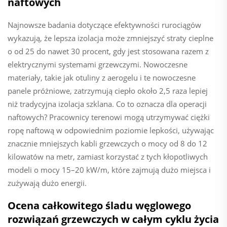
naftowych
Najnowsze badania dotyczące efektywności rurociągów
wykazują, że lepsza izolacja może zmniejszyć straty cieplne
o od 25 do nawet 30 procent, gdy jest stosowana razem z
elektrycznymi systemami grzewczymi. Nowoczesne
materiały, takie jak otuliny z aerogelu i te nowoczesne
panele próżniowe, zatrzymują ciepło około 2,5 raza lepiej
niż tradycyjna izolacja szklana. Co to oznacza dla operacji
naftowych? Pracownicy terenowi mogą utrzymywać ciężki
ropę naftową w odpowiednim poziomie lepkości, używając
znacznie mniejszych kabli grzewczych o mocy od 8 do 12
kilowatów na metr, zamiast korzystać z tych kłopotliwych
modeli o mocy 15–20 kW/m, które zajmują dużo miejsca i
zużywają dużo energii.
Ocena całkowitego śladu węglowego
rozwiązań grzewczych w całym cyklu życia